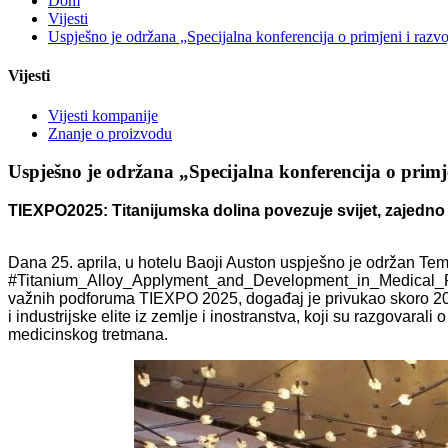
Dom
Vijesti
Uspješno je održana „Specijalna konferencija o primjeni i razvoj
Vijesti
Vijesti kompanije
Znanje o proizvodu
Uspješno je održana „Specijalna konferencija o primje
TIEXPO2025: Titanijumska dolina povezuje svijet, zajedn
Dana 25. aprila, u hotelu Baoji Auston uspješno je održan Tema
#Titanium_Alloy_Applyment_and_Development_in_Medical_Fiel
važnih podforuma TIEXPO 2025, događaj je privukao skoro 200 
i industrijske elite iz zemlje i inostranstva, koji su razgovara
medicinskog tretmana.