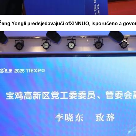
Ženg
Yongli
predsjedavajući
of
XINNUO
,
isporučeno
a
govo