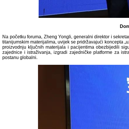
Dom
Na početku foruma, Zheng Yongli, generalni direktor i sekre
titanijumskim materijalima, uvijek se pridržavajući koncepta „
proizvodnju ključnih materijala i pacijentima obezbijedili s
zajednice i istraživanja, izgradi zajedničke platforme za is
postanu globalni.