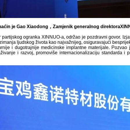
aćin je Gao Xiaodong
，
Zamjenik generalnog direktora
XIN
tar partijskog ogranka XINNUO-a, održao je pozdravni govor. I
uzimanja ljudskog života kao najvažnijeg, osiguravajući besprije
igurnije i dugotrajnije medicinske implantne materijale. Pozvao
traživanje i razvoj, promoviše internacionalizaciju standarda