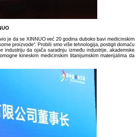
NUO
zjavio je da se XINNUO već 20 godina duboko bavi medicinskim
korne proizvode“. Probili smo više tehnologija, postigli domaću
 je industriju da ojača saradnju između industrije, akademske
 i pomogne kineskim medicinskim titanijumskim materijalima da