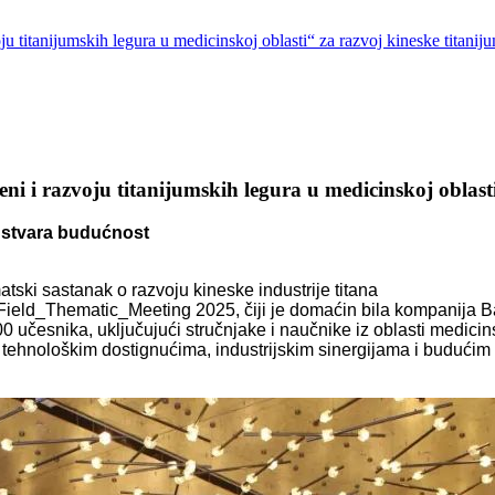
u titanijumskih legura u medicinskoj oblasti“ za razvoj kineske titanij
ni i razvoju titanijumskih legura u medicinskoj oblasti
o stvara budućnost
tski sastanak o razvoju kineske industrije titana
d_Thematic_Meeting 2025, čiji je domaćin bila kompanija Bao
učesnika, uključujući stručnjake i naučnike iz oblasti medicin
li o tehnološkim dostignućima, industrijskim sinergijama i budućim