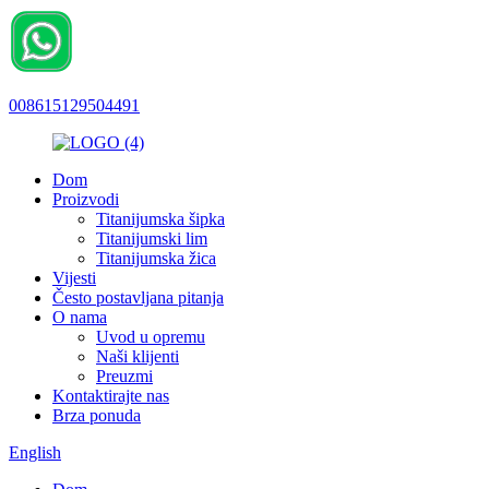
008615129504491
Dom
Proizvodi
Titanijumska šipka
Titanijumski lim
Titanijumska žica
Vijesti
Često postavljana pitanja
O nama
Uvod u opremu
Naši klijenti
Preuzmi
Kontaktirajte nas
Brza ponuda
English