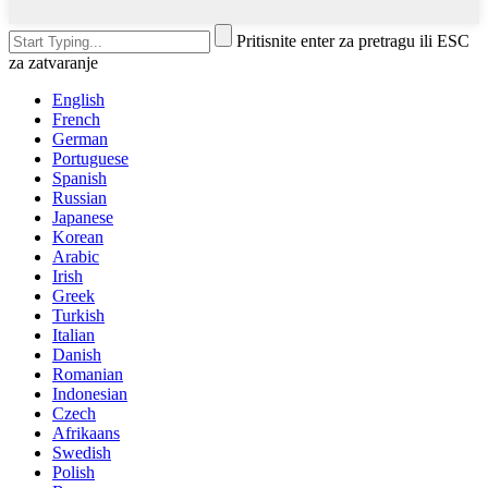
Pritisnite enter za pretragu ili ESC
za zatvaranje
English
French
German
Portuguese
Spanish
Russian
Japanese
Korean
Arabic
Irish
Greek
Turkish
Italian
Danish
Romanian
Indonesian
Czech
Afrikaans
Swedish
Polish