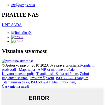
xn@bjxngs.com
PRATITE NAS
UPIT SADA
Vizualna stvarnost
© Autorsko pravo - 2010-2023: Sva prava pridržana.
Popularni
proizvodi
-
Mapa sajta
-
AMP za mobilne uređaje
Kovano titansko polje
,
Titanijumska šipka od 3 mm
,
Zubni
implantati sa titanijumskom šipkom
,
ISO 5832-2 Titanijum
,
Titanijumska traka
,
ISO 5832-11 Titanijumski lim
,
Ćaskanje na mreži