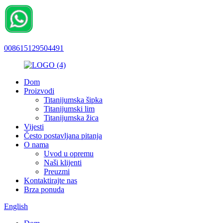
008615129504491
Dom
Proizvodi
Titanijumska šipka
Titanijumski lim
Titanijumska žica
Vijesti
Često postavljana pitanja
O nama
Uvod u opremu
Naši klijenti
Preuzmi
Kontaktirajte nas
Brza ponuda
English